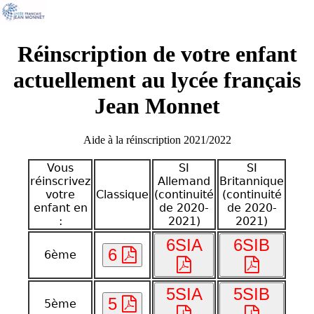
Réinscription de votre enfant
actuellement au lycée français
Jean Monnet
Aide à la réinscription 2021/2022
Vous
SI
SI
réinscrivez
Allemand
Britannique
votre
Classique
(continuité
(continuité
enfant en
de 2020-
de 2020-
:
2021)
2021)
6SIA
6SIB
6
6ème
5SIA
5SIB
5
5ème