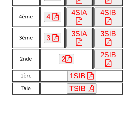
4SIA
4SIB
4
4ème
3SIA
3SIB
3
3ème
2SIB
2
2nde
1SIB
1ère
TSIB
Tale