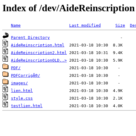
Index of /dev/AideReinscription
Name
Last modified
Size
De
Parent Directory
AideReinscription.html
AideReinscription2.html
AideReinscriptionOLD..>
PDF/
PDFCorrigÃ©/
images/
lien.html
style.css
testlien.html