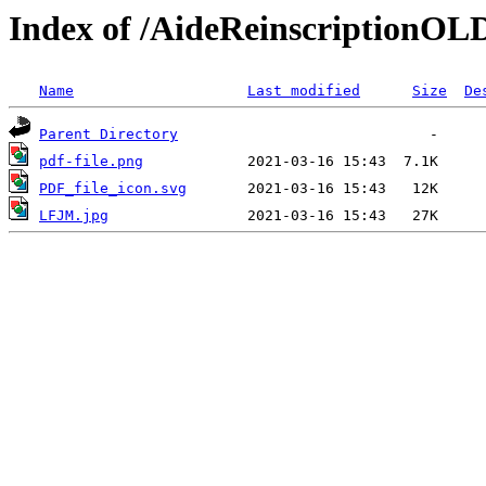
Index of /AideReinscriptionOL
Name
Last modified
Size
De
Parent Directory
pdf-file.png
PDF_file_icon.svg
LFJM.jpg