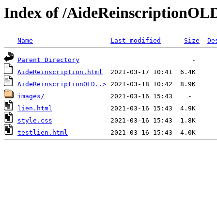
Index of /AideReinscriptionOL
Name
Last modified
Size
De
Parent Directory
AideReinscription.html
AideReinscriptionOLD..>
images/
lien.html
style.css
testlien.html