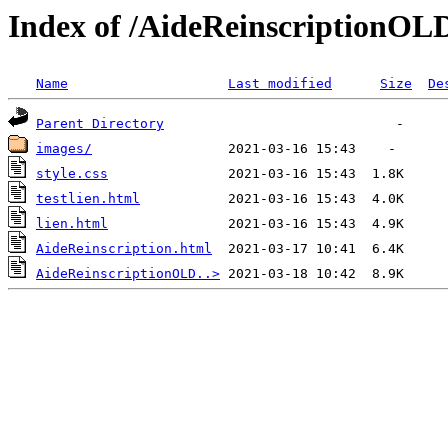
Index of /AideReinscriptionOL
Name
Last modified
Size
De
Parent Directory
images/
style.css
testlien.html
lien.html
AideReinscription.html
AideReinscriptionOLD..>