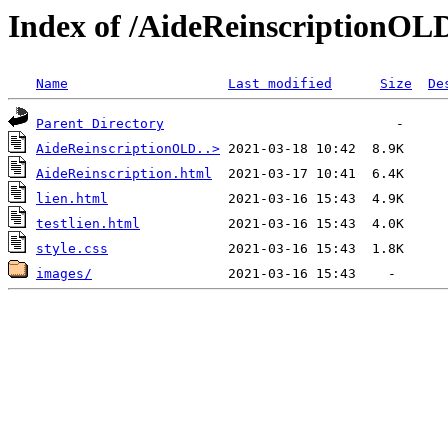
Index of /AideReinscriptionOL
Name
Last modified
Size
De
Parent Directory
AideReinscriptionOLD..>
AideReinscription.html
lien.html
testlien.html
style.css
images/