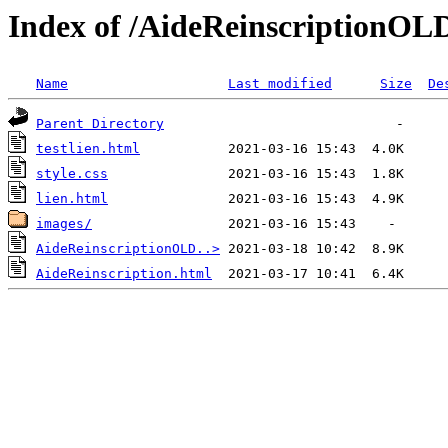
Index of /AideReinscriptionOL
Name
Last modified
Size
De
Parent Directory
testlien.html
style.css
lien.html
images/
AideReinscriptionOLD..>
AideReinscription.html